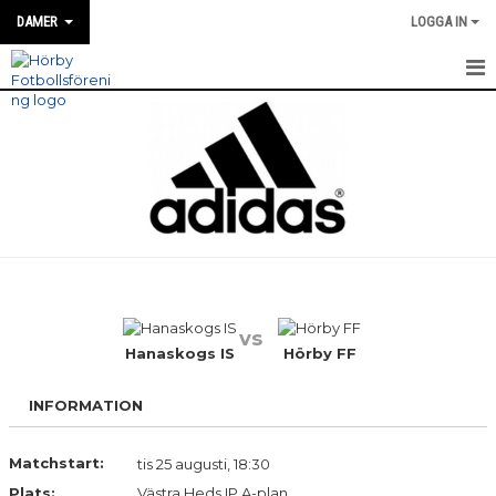
DAMER
LOGGA IN
HEM
NYHETER
MATCH INFO / REFERAT
TRUPPEN
TRÄNINGSTIDER
vs
KALENDER
Hanaskogs IS
Hörby FF
BILDGALLERI
INFORMATION
DOKUMENT
Matchstart:
tis 25 augusti, 18:30
Plats:
KONTAKT
Västra Heds IP A-plan