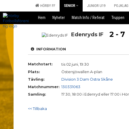
HÖRBY FF
SENIOR
JUNIOR U19
POJKLAG
Hem
Nyheter
Match Info / Referat
Truppen
2 - 7
Edenryds IF
INFORMATION
Matchstart:
tis 02 juni, 19:30
Plats:
Östersjöwallen A-plan
Tävling:
Division 3 Dam Östra Skåne
Matchnummer:
130331063
Samling:
17:30, 18:00 i Edenryd eller 17:00 i Hö
<< Tillbaka