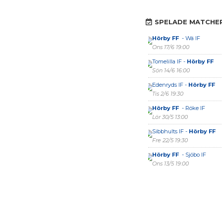
SPELADE MATCHE
Hörby FF
- Wä IF
Ons 17/6 19:00
Tomelilla IF -
Hörby FF
Sön 14/6 16:00
Edenryds IF -
Hörby FF
Tis 2/6 19:30
Hörby FF
- Röke IF
Lör 30/5 13:00
Sibbhults IF -
Hörby FF
Fre 22/5 19:30
Hörby FF
- Sjöbo IF
Ons 13/5 19:00