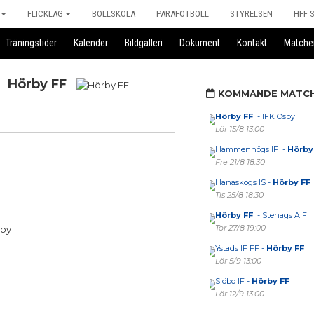
FLICKLAG
BOLLSKOLA
PARAFOTBOLL
STYRELSEN
HFF 
Träningstider
Kalender
Bildgalleri
Dokument
Kontakt
Matche
Hörby FF
KOMMANDE MATC
Hörby FF
- IFK Osby
Lör 15/8 13:00
Hammenhögs IF -
Hörby
Fre 21/8 18:30
Hanaskogs IS -
Hörby FF
Tis 25/8 18:30
Hörby FF
- Stehags AIF
Tor 27/8 19:00
rby
Ystads IF FF -
Hörby FF
Lör 5/9 13:00
Sjöbo IF -
Hörby FF
Lör 12/9 13:00