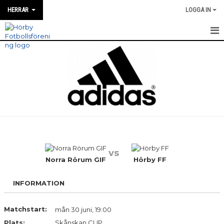
HERRAR
LOGGA IN
HEM
NYHETER
MATCH INFO / REFERAT
TRUPPEN
TRÄNINGSTIDER
vs
KALENDER
Norra Rörum GIF
Hörby FF
KONTAKT
INFORMATION
DIVISION 4 HERR ÖSTRA SKÅNE 2026
Matchstart:
mån 30 juni, 19:00
Plats:
MATCHER
Skånskan CUP