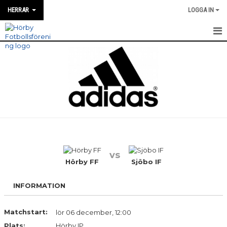
HERRAR
LOGGA IN
HEM
NYHETER
MATCH INFO / REFERAT
TRUPPEN
TRÄNINGSTIDER
vs
KALENDER
Hörby FF
Sjöbo IF
KONTAKT
INFORMATION
DIVISION 4 HERR ÖSTRA SKÅNE 2026
Matchstart:
lör 06 december, 12:00
Plats:
MATCHER
Hörby IP