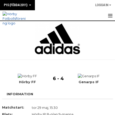
P15 (FÖDDA 2011)
LOGGA IN
HEM
NYHETER
KALENDER
MATCHER
TRUPPEN
6 - 4
BILDGALLERI
Hörby FF
Genarps IF
KONTAKT
INFORMATION
Matchstart:
tor 29 maj, 15:30
Plats:
Hörby IP B-plan 9-manna