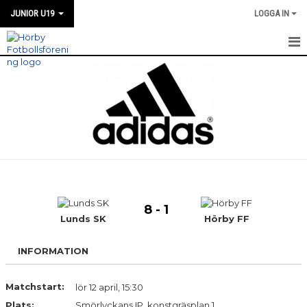
JUNIOR U19
LOGGA IN
HEM
NYHETER
TRUPPEN
KALENDER
MATCHER
8 - 1
KONTAKT
Lunds SK
Hörby FF
INFORMATION
Matchstart:
lör 12 april, 15:30
Plats:
Smörlyckans IP, konstgräsplan 1