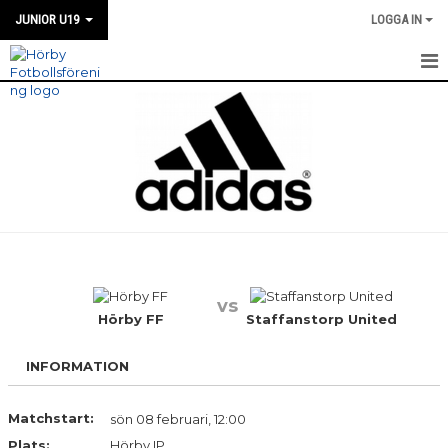
JUNIOR U19
LOGGA IN
HEM
NYHETER
TRUPPEN
KALENDER
MATCHER
vs
KONTAKT
Hörby FF
Staffanstorp United
INFORMATION
Matchstart:
sön 08 februari, 12:00
Plats:
Hörby IP