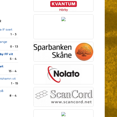
R
a IF svart
1 - 3
range
0 - 13
by FF vit
5 - 4
art
15 - 4
rishamn vit
1 - 15
blå
8 - 4