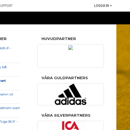
SUPPORT
LOGGA IN
HER
HUVUDPARTNER
ofs IF -
y blå
VÅRA GULDPARTNERS
vart
hamn vit
sleholm svart
VÅRA SILVERPARTNERS
Liga 06 IF -