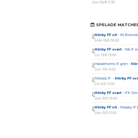
Sön 30/8 11:30
SPELADE MATCHE
Hörby FF vit
- Ifö Bromöll
Mån 15/6 19:00
Hörby FF svart
- Wä IF o
Lör 13/6 13:00
Hässleholms IF grön -
Hör
Sön 7/6 11:00
Tollarps IF -
Hörby FF sv
Lör 6/6 11:00
Hörby FF svart
- IFK Sim
Sön 31/5 13:00
Hörby FF vit
- Nosaby IF 
Sön 31/5 11:00