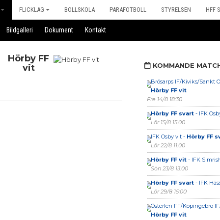
FLICKLAG
BOLLSKOLA
PARAFOTBOLL
STYRELSEN
HFF 
Bildgalleri
Dokument
Kontakt
Hörby FF
KOMMANDE MATC
vit
Brösarps IF/Kiviks/Sankt Ol
Hörby FF vit
Fre 14/8 18:30
Hörby FF svart
- IFK Osb
Lör 15/8 15:00
IFK Osby vit -
Hörby FF s
Lör 22/8 11:00
Hörby FF vit
- IFK Simris
Sön 23/8 13:00
Hörby FF svart
- IFK Häs
Lör 29/8 15:00
Österlen FF/Köpingebro IF/
Hörby FF vit