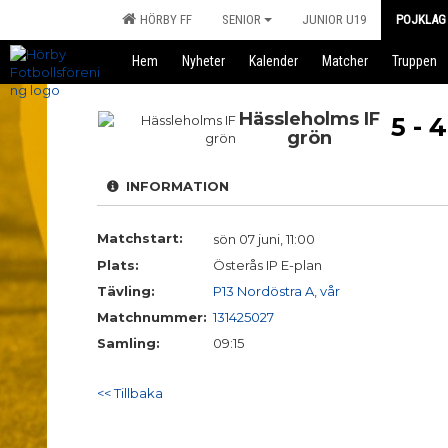
HÖRBY FF
SENIOR
JUNIOR U19
POJKLAG
Hem
Nyheter
Kalender
Matcher
Truppen
Hässleholms IF
5 - 4
grön
INFORMATION
Matchstart:
sön 07 juni, 11:00
Plats:
Österås IP E-plan
Tävling:
P13 Nordöstra A, vår
Matchnummer:
131425027
Samling:
09:15
<< Tillbaka