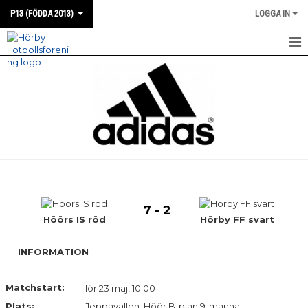
P13 (FÖDDA 2013)
LOGGA IN
HEM
NYHETER
KALENDER
MATCHER
TRUPPEN
7 - 2
BILDGALLERI
Höörs IS röd
Hörby FF svart
DOKUMENT
INFORMATION
KONTAKT
Matchstart:
lör 23 maj, 10:00
Plats:
Jeppavallen, Höör B-plan 9-manna