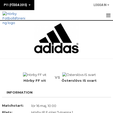
P11 (FÖDDA 2015)
LOGGA IN
HEM
NYHETER
KALENDER
TRUPPEN
BILDGALLERI
vs
KONTAKT
Hörby FF vit
Österslövs IS svart
INFORMATION
Matchstart:
lör 16 maj, 10:00
Plats:
Hörby IP E-plan 7-manna 1