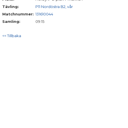
Tävling:
P11 Nordöstra B2, vår
Matchnummer:
131610044
Samling:
09:15
<< Tillbaka