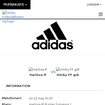
P9 (FÖDDA 2017)
LOGGA IN
HEM
NYHETER
KALENDER
MATCHER
TRUPPEN
vs
BILDGALLERI
Harlösa IF
Hörby FF grå
DOKUMENT
INFORMATION
KONTAKT
Matchstart:
lör 23 maj, 10:00
Plats:
Harlösa IP B-plan 5-manna 2