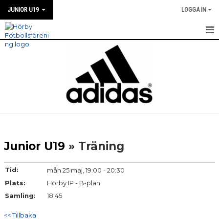
JUNIOR U19
LOGGA IN
HEM
NYHETER
TRUPPEN
KALENDER
MATCHER
Junior U19
» Träning
KONTAKT
Tid:
mån 25 maj, 19:00 - 20:30
Plats:
Hörby IP - B-plan
Samling:
18:45
<< Tillbaka