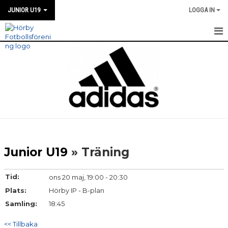
JUNIOR U19
LOGGA IN
HEM
NYHETER
TRUPPEN
KALENDER
MATCHER
Junior U19
» Träning
KONTAKT
Tid:
ons 20 maj, 19:00 - 20:30
Plats:
Hörby IP - B-plan
Samling:
18:45
<< Tillbaka