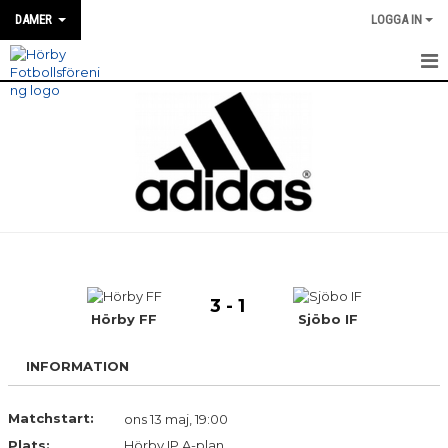
DAMER
LOGGA IN
HEM
NYHETER
MATCH INFO / REFERAT
TRUPPEN
TRÄNINGSTIDER
3 - 1
KALENDER
Hörby FF
Sjöbo IF
BILDGALLERI
INFORMATION
DOKUMENT
Matchstart:
ons 13 maj, 19:00
Plats:
KONTAKT
Hörby IP A-plan