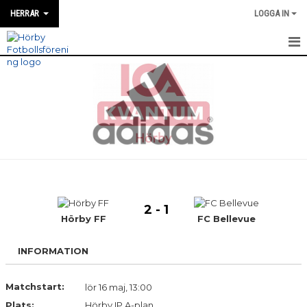
HERRAR
LOGGA IN
HEM
NYHETER
MATCH INFO / REFERAT
TRUPPEN
TRÄNINGSTIDER
2 - 1
KALENDER
Hörby FF
FC Bellevue
KONTAKT
INFORMATION
DIVISION 4 HERR ÖSTRA SKÅNE 2026
Matchstart:
lör 16 maj, 13:00
Plats:
MATCHER
Hörby IP A-plan