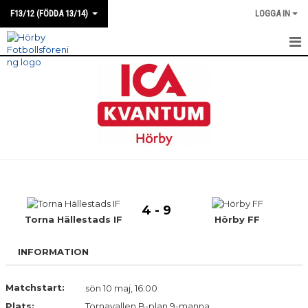
F13/12 (FÖDDA 13/14)
LOGGA IN
HEM
NYHETER
KALENDER
MATCHER
TRUPPEN
4 - 9
BILDGALLERI
Torna Hällestads IF
Hörby FF
DOKUMENT
INFORMATION
KONTAKT
Matchstart:
sön 10 maj, 16:00
Plats:
Tornavallen B-plan 9-manna