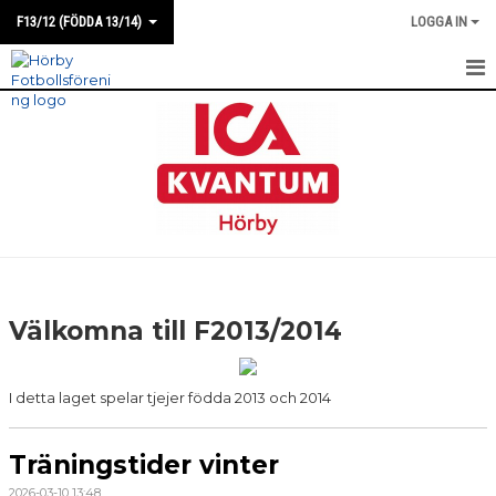
F13/12 (FÖDDA 13/14)
LOGGA IN
HEM
NYHETER
KALENDER
MATCHER
TRUPPEN
Välkomna till F2013/2014
BILDGALLERI
I detta laget spelar tjejer födda 2013 och 2014
DOKUMENT
KONTAKT
Träningstider vinter
2026-03-10 13:48