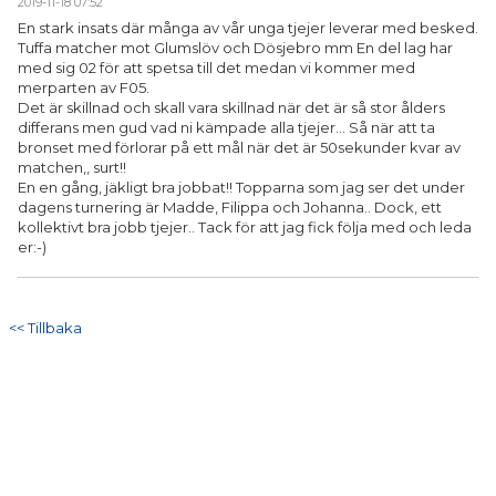
2019-11-18 07:52
En stark insats där många av vår unga tjejer leverar med besked.
MATCHER
Tuffa matcher mot Glumslöv och Dösjebro mm En del lag har
med sig 02 för att spetsa till det medan vi kommer med
merparten av F05.
Det är skillnad och skall vara skillnad när det är så stor ålders
differans men gud vad ni kämpade alla tjejer... Så när att ta
bronset med förlorar på ett mål när det är 50sekunder kvar av
matchen,, surt!!
En en gång, jäkligt bra jobbat!! Topparna som jag ser det under
dagens turnering är Madde, Filippa och Johanna.. Dock, ett
kollektivt bra jobb tjejer.. Tack för att jag fick följa med och leda
er:-)
<< Tillbaka