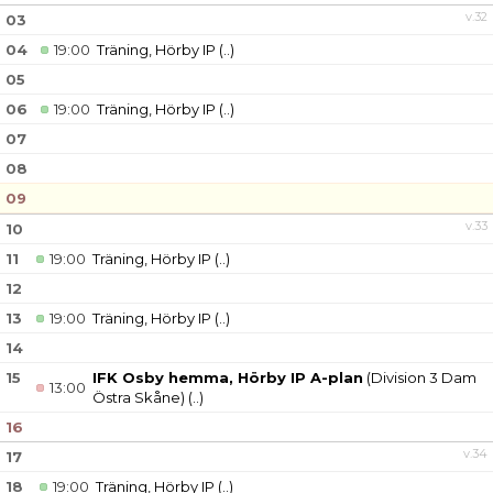
v.32
03
MATCHER
04
19:00
Träning, Hörby IP
(..)
05
06
19:00
Träning, Hörby IP
(..)
07
08
09
v.33
10
11
19:00
Träning, Hörby IP
(..)
12
13
19:00
Träning, Hörby IP
(..)
14
15
IFK Osby hemma, Hörby IP A-plan
(Division 3 Dam
13:00
Östra Skåne)
(..)
16
v.34
17
18
19:00
Träning, Hörby IP
(..)