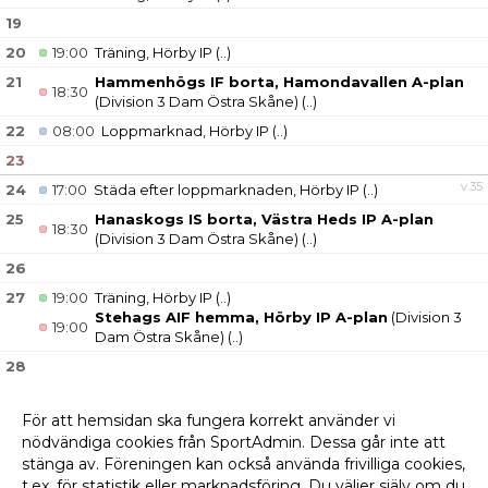
19
20
19:00
Träning, Hörby IP
(..)
21
Hammenhögs IF borta, Hamondavallen A-plan
18:30
(Division 3 Dam Östra Skåne)
(..)
22
08:00
Loppmarknad, Hörby IP
(..)
23
v.35
24
17:00
Städa efter loppmarknaden, Hörby IP
(..)
25
Hanaskogs IS borta, Västra Heds IP A-plan
18:30
(Division 3 Dam Östra Skåne)
(..)
26
27
19:00
Träning, Hörby IP
(..)
Stehags AIF hemma, Hörby IP A-plan
(Division 3
19:00
Dam Östra Skåne)
(..)
28
29
För att hemsidan ska fungera korrekt använder vi
30
nödvändiga cookies från SportAdmin. Dessa går inte att
v.36
31
stänga av. Föreningen kan också använda frivilliga cookies,
t.ex. för statistik eller marknadsföring. Du väljer själv om du