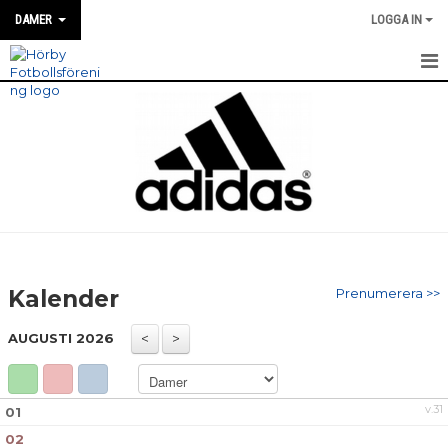
DAMER
LOGGA IN
HEM
NYHETER
MATCH INFO / REFERAT
TRUPPEN
TRÄNINGSTIDER
Kalender
Prenumerera >>
KALENDER
AUGUSTI 2026
BILDGALLERI
DOKUMENT
v.31
01
02
KONTAKT