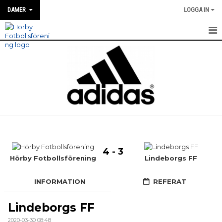
DAMER
LOGGA IN
HEM
NYHETER
MATCH INFO / REFERAT
TRUPPEN
TRÄNINGSTIDER
4 - 3
KALENDER
Hörby Fotbollsförening
Lindeborgs FF
BILDGALLERI
INFORMATION
REFERAT
DOKUMENT
Lindeborgs FF
KONTAKT
2020-03-30 08:48