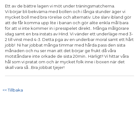
Ett av de bättre lagen vi möt under träningsmatcherna.
Vi börjar bli bekväma med bollen och i långa stunder äger vi
MATCHER
mycket boll med bra rörelse och alternativ. Lite slarv ibland gör
att de får komma upp lite i banan och gör alite enkla mål bara
för att vi inte kommer in i presspelet direkt.. Många målgörare
idag samt en bra instats av Hind. Vi vänder ett underläge med 3-
2 till vinst med 4-3. Detta pga av en underbar moral samt ett hårt
jobb! Ni har jobbat många timmar med hårda pass den sista
månaden och nu ser man att det börjar ge frukt då våra
motståndare inte orkade de sista 20min.. Härligt!! Vi hittar våra
hål som vi pratat om och är mycket folk inne i boxen när det
skall vara så...Bra jobbat tjejer!
<< Tillbaka