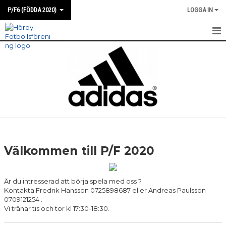
P/F6 (FÖDDA 2020)
LOGGA IN
HEM
NYHETER
KALENDER
MATCHER
TRUPPEN
Välkommen till P/F 2020
BILDGALLERI
Är du intresserad att börja spela med oss ?
DOKUMENT
Kontakta Fredrik Hansson 0725898687 eller Andreas Paulsson
0709121254 .
KONTAKT
Vi tränar tis och tor kl 17:30-18:30.