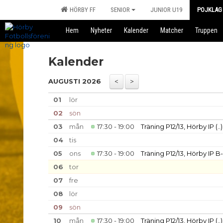
HÖRBY FF
SENIOR
JUNIOR U19
POJKLAG
Hem
Nyheter
Kalender
Matcher
Truppen
Kalender
AUGUSTI 2026
01
lör
02
sön
03
mån
17:30 - 19:00
Träning P12/13, Hörby IP
(..)
04
tis
05
ons
17:30 - 19:00
Träning P12/13, Hörby IP B
06
tor
07
fre
08
lör
09
sön
10
mån
17:30 - 19:00
Träning P12/13, Hörby IP
(..)