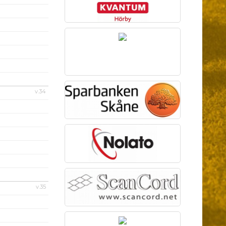
v.34
v.35