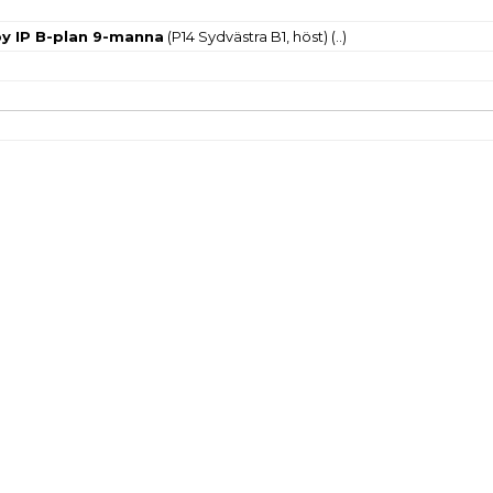
y IP B-plan 9-manna
(P14 Sydvästra B1, höst)
(..)