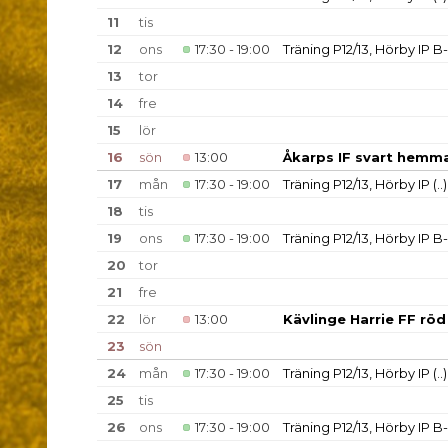
11
tis
12
ons
17:30 - 19:00
Träning P12/13, Hörby IP B
13
tor
14
fre
15
lör
16
sön
13:00
Åkarps IF svart hemma
17
mån
17:30 - 19:00
Träning P12/13, Hörby IP
(..)
18
tis
19
ons
17:30 - 19:00
Träning P12/13, Hörby IP B
20
tor
21
fre
22
lör
13:00
Kävlinge Harrie FF röd
23
sön
24
mån
17:30 - 19:00
Träning P12/13, Hörby IP
(..)
25
tis
26
ons
17:30 - 19:00
Träning P12/13, Hörby IP B