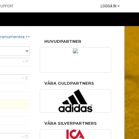
SUPPORT
LOGGA IN
renumerera >>
HUVUDPARTNER
v.31
v.32
VÅRA GULDPARTNERS
VÅRA SILVERPARTNERS
v.33