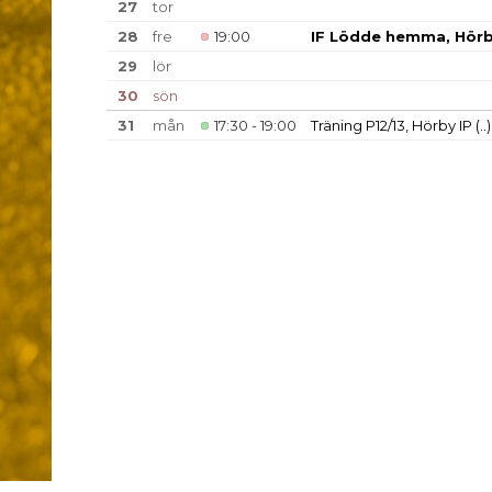
27
tor
28
fre
19:00
IF Lödde hemma, Hörb
29
lör
30
sön
31
mån
17:30 - 19:00
Träning P12/13, Hörby IP
(..)