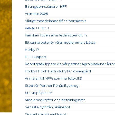
Bli ungdomstränare i HFF
Årsmöte 2025
Viktigt meddelande från SportAdmin
PARAFOTBOLL
Familjen Tuvehjelms ledarstipendium
Ett samarbete för våra medlemmars bästa
Hörby IP
HFF Support
Robotgräsklippare via vår partner Agro Maskiner Årrö
Hörby FF och Hattrick by FC Rosengård
Anmälan till MFFs sommarfotboll 21
Stöd vår Partner Rönås Byakrog
Status på planer
Medlemsavgifter och betalningssätt
Senaste nytt från Skåneboll
Öppettider på vårt kansli.