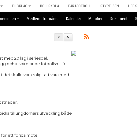
FLICKLAG
BOLLSKOLA
PARAFOTBOLL
STYRELSEN
HFF 
öreningen
Medlemsförmåner
Kalender
Matcher
Dokument
<
>
med 20 lag i seriespel.
ygg och inspirerande fotbollsmiljö
det skulle vara roligt att vara med
kostnader.
 bidra till ungdomars utveckling både
 för ett första möte.