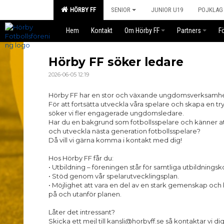
HÖRBY FF
SENIOR
JUNIOR U19
POJKLAG
Hem
Kontakt
Om Hörby FF
Partners
F
Hörby FF söker ledare
2026-06-05 12:19
Hörby FF har en stor och växande ungdomsverksamhet 
För att fortsätta utveckla våra spelare och skapa en tr
söker vi fler engagerade ungdomsledare.
Har du en bakgrund som fotbollsspelare och känner att 
och utveckla nästa generation fotbollsspelare?
Då vill vi gärna komma i kontakt med dig!
Hos Hörby FF får du:
• Utbildning – föreningen står för samtliga utbildnings
• Stöd genom vår spelarutvecklingsplan.
• Möjlighet att vara en del av en stark gemenskap och
på och utanför planen.
Låter det intressant?
Skicka ett mejl till kansli@horbyff.se så kontaktar vi dig