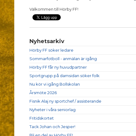
Välkommen till Hörby FF!
Nyhetsarkiv
Hörby FF söker ledare
Sommarfotboll - anmälan är igång
Hörby FF får ny huvudpartner
Sportgrupp på damsidan söker folk
Nu kör vi igång Bollskolan
Årsmöte 2026
Fisnik Alaj ny sportchef / assisterande
Nyheter i våra seniorlag
Fritidskortet
Tack Johan och Jesper!
Bli en del av Hörby FF!