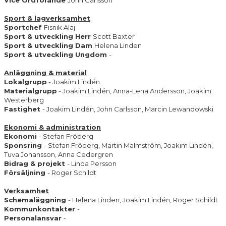
Vice Ordförande
John Carlsson
Sport & lagverksamhet
Sportchef
Fisnik Alaj
Sport & utveckling Herr
Scott Baxter
Sport & utveckling Dam
Helena Linden
Sport & utveckling Ungdom
-
Anläggning & material
Lokalgrupp
- Joakim Lindén
Materialgrupp
- Joakim Lindén, Anna-Lena Andersson, Joakim
Westerberg
Fastighet
- Joakim Lindén, John Carlsson, Marcin Lewandowski
Ekonomi & administration
Ekonomi
- Stefan Fröberg
Sponsring
- Stefan Fröberg, Martin Malmström, Joakim Lindén,
Tuva Johansson, Anna Cedergren
Bidrag & projekt
- Linda Persson
Försäljning
- Roger Schildt
Verksamhet
Schemaläggning
- Helena Linden, Joakim Lindén, Roger Schildt
Kommunkontakter
-
Personalansvar
-