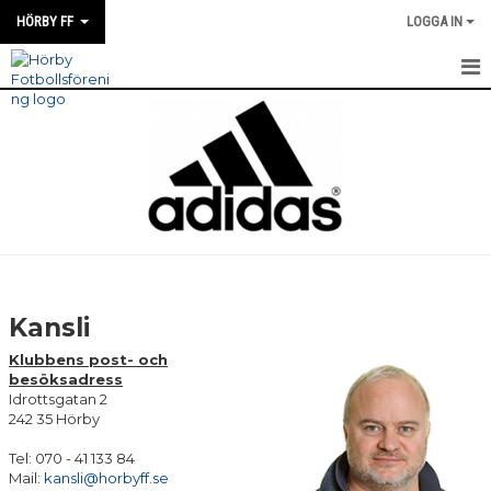
HÖRBY FF
LOGGA IN
HEM
KONTAKT
OM HÖRBY FF
PARTNERS
FÖRENINGEN
Kansli
MEDLEMSFÖRMÅNER
Klubbens post- och
besöksadress
Idrottsgatan 2
KALENDER
242 35 Hörby
MATCHER
Tel: 070 - 41 133 84
Mail:
kansli@horbyff.se