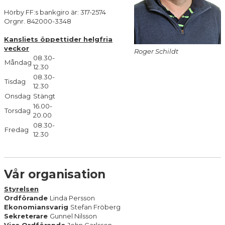
DOKUMENT
Hörby FF:s bankgiro är: 317-2574
Orgnr. 842000-3348
SHOP
Kansliets öppettider helgfria
UTHYRNING (LOKAL/TÄLT/MÖBLER)
veckor
Roger Schildt
08.30-
Måndag
12.30
LOPPIS
08.30-
Tisdag
12.30
Onsdag
Stängt
16.00-
Torsdag
20.00
08.30-
Fredag
12.30
Vår organisation
Styrelsen
Ordförande
Linda Persson
Ekonomiansvarig
Stefan Fröberg
Sekreterare
Gunnel Nilsson