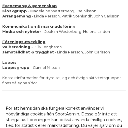
Evenemang & gemenskap
Kioskgrupp
- Madeleine Westerberg, Lise Nilsson
Arrangemang
- Linda Persson, Patrik Stenlundh, John Carlsson
Kommunikation & marknadsföring
Media och nyheter
- Joakim Westerberg, Helena Linden
Föreningsutveckling
Valberedning
- Billy Tenghamn
Jämställdhet & trygghet
- Linda Persson, John Carlsson
Loppis
Loppisgrupp
- Gunnel Nilsson
Kontaktinformation för styrelse, lag och övriga aktivitetsgrupper
finns på egna sidor.
Kontakta Webbmaster
För att hemsidan ska fungera korrekt använder vi
Har ni synpunkter på hemsidan eller dess innehåll, tag kontakt
med vår webbmaster på:
nödvändiga cookies från SportAdmin. Dessa går inte att
E mail:
webbmaster@horbyff.se
stänga av. Föreningen kan också använda frivilliga cookies,
t.ex. för statistik eller marknadsföring. Du väljer själv om du