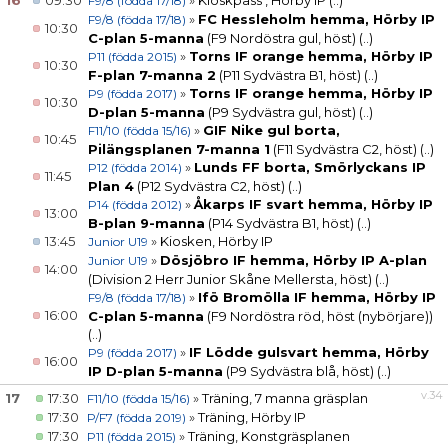
16
09:30
»
Kioskpass , Hörby IP
(..)
F9/8 (födda 17/18)
»
FC Hessleholm hemma, Hörby IP
F9/8 (födda 17/18)
10:30
C-plan 5-manna
(F9 Nordöstra gul, höst)
(..)
»
Torns IF orange hemma, Hörby IP
P11 (födda 2015)
10:30
F-plan 7-manna 2
(P11 Sydvästra B1, höst)
(..)
»
Torns IF orange hemma, Hörby IP
P9 (födda 2017)
10:30
D-plan 5-manna
(P9 Sydvästra gul, höst)
(..)
»
GIF Nike gul borta,
F11/10 (födda 15/16)
10:45
Pilängsplanen 7-manna 1
(F11 Sydvästra C2, höst)
(..)
»
Lunds FF borta, Smörlyckans IP
P12 (födda 2014)
11:45
Plan 4
(P12 Sydvästra C2, höst)
(..)
»
Åkarps IF svart hemma, Hörby IP
P14 (födda 2012)
13:00
B-plan 9-manna
(P14 Sydvästra B1, höst)
(..)
13:45
»
Kiosken, Hörby IP
Junior U19
»
Dösjöbro IF hemma, Hörby IP A-plan
Junior U19
14:00
(Division 2 Herr Junior Skåne Mellersta, höst)
(..)
»
Ifö Bromölla IF hemma, Hörby IP
F9/8 (födda 17/18)
16:00
C-plan 5-manna
(F9 Nordöstra röd, höst (nybörjare))
(..)
»
IF Lödde gulsvart hemma, Hörby
P9 (födda 2017)
16:00
IP D-plan 5-manna
(P9 Sydvästra blå, höst)
(..)
v.34
17
17:30
»
Träning, 7 manna gräsplan
F11/10 (födda 15/16)
17:30
»
Träning, Hörby IP
P/F7 (födda 2019)
17:30
»
Träning, Konstgräsplanen
P11 (födda 2015)