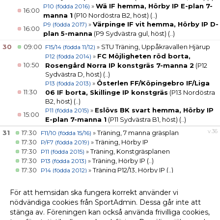
»
Wä IF hemma, Hörby IP E-plan 7-
P10 (födda 2016)
16:00
manna 1
(P10 Nordöstra B2, höst)
(..)
»
Värpinge IF vit hemma, Hörby IP D-
P9 (födda 2017)
16:00
plan 5-manna
(P9 Sydvästra gul, höst)
(..)
30
09:00
»
STU Träning, Uppåkravallen Hjärup
F15/14 (födda 11/12)
»
FC Möjligheten röd borta,
P12 (födda 2014)
10:50
Rosengård Norra IP konstgräs 7-manna 2
(P12
Sydvästra D, höst)
(..)
»
Österlen FF/Köpingebro IF/Liga
P13 (födda 2013)
11:30
06 IF borta, Skillinge IP konstgräs
(P13 Nordöstra
B2, höst)
(..)
»
Eslövs BK svart hemma, Hörby IP
P11 (födda 2015)
15:00
E-plan 7-manna 1
(P11 Sydvästra B1, höst)
(..)
v.36
31
17:30
»
Träning, 7 manna gräsplan
F11/10 (födda 15/16)
17:30
»
Träning, Hörby IP
P/F7 (födda 2019)
17:30
»
Träning, Konstgräsplanen
P11 (födda 2015)
17:30
»
Träning, Hörby IP
(..)
P13 (födda 2013)
17:30
»
Träning P12/13, Hörby IP
(..)
P14 (födda 2012)
17:30
»
Träning, Hörby IP
P9 (födda 2017)
19:00
»
Träning, Hörby IP A plan
Herrar
För att hemsidan ska fungera korrekt använder vi
19:00
»
Träning, Hörby IP - B-plan
(..)
Junior U19
nödvändiga cookies från SportAdmin. Dessa går inte att
19:00
»
Träning, Hörby IP
P15 (födda 2011)
stänga av. Föreningen kan också använda frivilliga cookies,