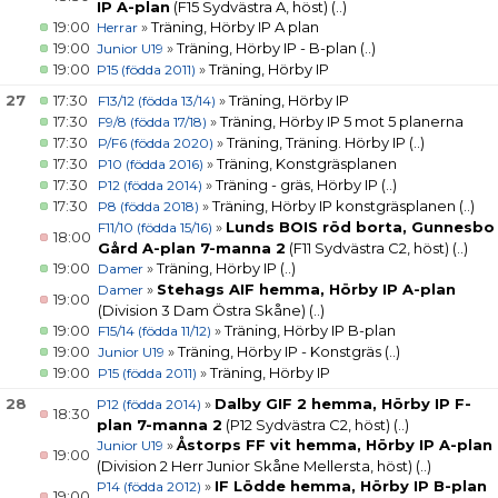
IP A-plan
(F15 Sydvästra A, höst)
(..)
19:00
»
Träning, Hörby IP A plan
Herrar
19:00
»
Träning, Hörby IP - B-plan
(..)
Junior U19
19:00
»
Träning, Hörby IP
P15 (födda 2011)
27
17:30
»
Träning, Hörby IP
F13/12 (födda 13/14)
17:30
»
Träning, Hörby IP 5 mot 5 planerna
F9/8 (födda 17/18)
17:30
»
Träning, Träning. Hörby IP
(..)
P/F6 (födda 2020)
17:30
»
Träning, Konstgräsplanen
P10 (födda 2016)
17:30
»
Träning - gräs, Hörby IP
(..)
P12 (födda 2014)
17:30
»
Träning, Hörby IP konstgräsplanen
(..)
P8 (födda 2018)
»
Lunds BOIS röd borta, Gunnesbo
F11/10 (födda 15/16)
18:00
Gård A-plan 7-manna 2
(F11 Sydvästra C2, höst)
(..)
19:00
»
Träning, Hörby IP
(..)
Damer
»
Stehags AIF hemma, Hörby IP A-plan
Damer
19:00
(Division 3 Dam Östra Skåne)
(..)
19:00
»
Träning, Hörby IP B-plan
F15/14 (födda 11/12)
19:00
»
Träning, Hörby IP - Konstgräs
(..)
Junior U19
19:00
»
Träning, Hörby IP
P15 (födda 2011)
28
»
Dalby GIF 2 hemma, Hörby IP F-
P12 (födda 2014)
18:30
plan 7-manna 2
(P12 Sydvästra C2, höst)
(..)
»
Åstorps FF vit hemma, Hörby IP A-plan
Junior U19
19:00
(Division 2 Herr Junior Skåne Mellersta, höst)
(..)
»
IF Lödde hemma, Hörby IP B-plan
P14 (födda 2012)
19:00