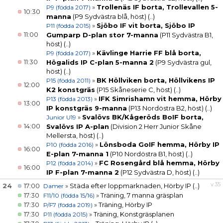
»
Trollenäs IF borta, Trollevallen 5-
P9 (födda 2017)
10:30
manna
(P9 Sydvästra blå, höst)
(..)
»
Sjöbo IF vit borta, Sjöbo IP
P11 (födda 2015)
11:00
Gumparp D-plan stor 7-manna
(P11 Sydvästra B1,
höst)
(..)
»
Kävlinge Harrie FF blå borta,
P9 (födda 2017)
11:30
Högalids IP C-plan 5-manna 2
(P9 Sydvästra gul,
höst)
(..)
»
BK Höllviken borta, Höllvikens IP
P15 (födda 2011)
12:00
K2 konstgräs
(P15 Skåneserie C, höst)
(..)
»
IFK Simrishamn vit hemma, Hörby
P13 (födda 2013)
13:00
IP konstgräs 9-manna
(P13 Nordöstra B2, höst)
(..)
»
Svalövs BK/Kågeröds BoIF borta,
Junior U19
14:00
Svalövs IP A-plan
(Division 2 Herr Junior Skåne
Mellersta, höst)
(..)
»
Lönsboda GoIF hemma, Hörby IP
P10 (födda 2016)
16:00
E-plan 7-manna 1
(P10 Nordöstra B1, höst)
(..)
»
FC Rosengård blå hemma, Hörby
P12 (födda 2014)
16:00
IP F-plan 7-manna 2
(P12 Sydvästra D, höst)
(..)
v.35
24
17:00
»
Städa efter loppmarknaden, Hörby IP
(..)
Damer
17:30
»
Träning, 7 manna gräsplan
F11/10 (födda 15/16)
17:30
»
Träning, Hörby IP
P/F7 (födda 2019)
17:30
»
Träning, Konstgräsplanen
P11 (födda 2015)