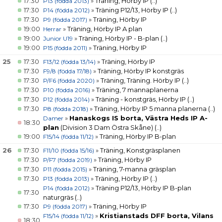
17:30
»
Träning, Hörby IP
(..)
P13 (födda 2013)
17:30
»
Träning P12/13, Hörby IP
(..)
P14 (födda 2012)
17:30
»
Träning, Hörby IP
P9 (födda 2017)
19:00
»
Träning, Hörby IP A plan
Herrar
19:00
»
Träning, Hörby IP - B-plan
(..)
Junior U19
19:00
»
Träning, Hörby IP
P15 (födda 2011)
25
17:30
»
Träning, Hörby IP
F13/12 (födda 13/14)
17:30
»
Träning, Hörby IP konstgräs
F9/8 (födda 17/18)
17:30
»
Träning, Träning. Hörby IP
(..)
P/F6 (födda 2020)
17:30
»
Träning, 7 mannaplanerna
P10 (födda 2016)
17:30
»
Träning - konstgräs, Hörby IP
(..)
P12 (födda 2014)
17:30
»
Träning, Hörby IP 5 manna planerna
(..)
P8 (födda 2018)
»
Hanaskogs IS borta, Västra Heds IP A-
Damer
18:30
plan
(Division 3 Dam Östra Skåne)
(..)
19:00
»
Träning, Hörby IP B-plan
F15/14 (födda 11/12)
26
17:30
»
Träning, Konstgräsplanen
F11/10 (födda 15/16)
17:30
»
Träning, Hörby IP
P/F7 (födda 2019)
17:30
»
Träning, 7-manna gräsplan
P11 (födda 2015)
17:30
»
Träning, Hörby IP
(..)
P13 (födda 2013)
»
Träning P12/13, Hörby IP B-plan
P14 (födda 2012)
17:30
naturgräs
(..)
17:30
»
Träning, Hörby IP
P9 (födda 2017)
»
Kristianstads DFF borta, Vilans
F15/14 (födda 11/12)
18:30