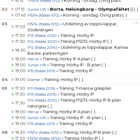
14:15
»
Körning - lördag, Övrig plats
F15/14 (födda 11/12)
DOKUMENT
02
07:15
»
Borta, Helsingborg - Olympafältet
()
(..)
Junior U19
SHOP
07:45
»
Körning - söndag, Övrig plats
(..)
F15/14 (födda 11/12)
v.32
03
»
Utdelning av loppis-lappar,
F15/14 (födda 11/12)
17:00
UTHYRNING (LOKAL/TÄLT/MÖBLER)
Söderängen
17:30
»
Träning, Hörby IP
P13 (födda 2013)
17:30
»
Träning P12/13, Hörby IP
(..)
P14 (födda 2012)
LOPPIS
»
Utdelning av loppislappar, Karnas
P12 (födda 2014)
18:30
Backe, parkeringen
19:00
»
Träning, Hörby IP A plan
(..)
Herrar
19:00
»
Träning, Hörby IP - B-plan
(..)
Junior U19
19:00
»
Träning, Hörby IP
P15 (födda 2011)
04
19:00
»
Träning, Hörby IP
(..)
Damer
05
17:30
»
Träning, 7-manna gräsplan
P11 (födda 2015)
17:30
»
Träning, Hörby IP
P13 (födda 2013)
»
Träning P12/13, Hörby IP B-plan
P14 (födda 2012)
17:30
naturgräs
(..)
19:00
»
Träning, Hörby IP A plan
(..)
Herrar
19:00
»
Träning, Hörby IP - B-plan
(..)
Junior U19
19:00
»
Träning, Hörby IP
P15 (födda 2011)
06
16:30
»
Träning, Hörby IP B-plan
(..)
F15/14 (födda 11/12)
17:30
»
Träning, Hörby IP
(..)
F13/12 (födda 13/14)