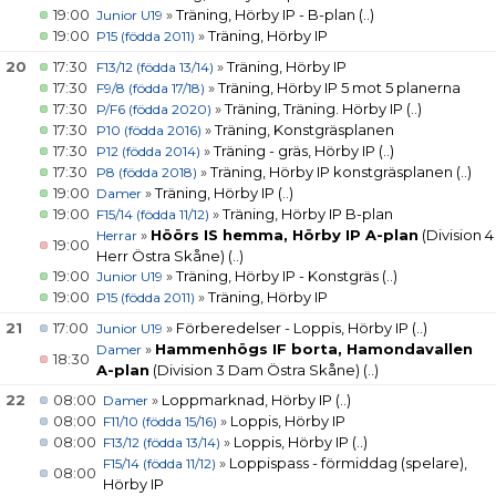
19:00
»
Träning, Hörby IP - B-plan
(..)
Junior U19
19:00
»
Träning, Hörby IP
P15 (födda 2011)
20
17:30
»
Träning, Hörby IP
F13/12 (födda 13/14)
17:30
»
Träning, Hörby IP 5 mot 5 planerna
F9/8 (födda 17/18)
17:30
»
Träning, Träning. Hörby IP
(..)
P/F6 (födda 2020)
17:30
»
Träning, Konstgräsplanen
P10 (födda 2016)
17:30
»
Träning - gräs, Hörby IP
(..)
P12 (födda 2014)
17:30
»
Träning, Hörby IP konstgräsplanen
(..)
P8 (födda 2018)
19:00
»
Träning, Hörby IP
(..)
Damer
19:00
»
Träning, Hörby IP B-plan
F15/14 (födda 11/12)
»
Höörs IS hemma, Hörby IP A-plan
(Division 4
Herrar
19:00
Herr Östra Skåne)
(..)
19:00
»
Träning, Hörby IP - Konstgräs
(..)
Junior U19
19:00
»
Träning, Hörby IP
P15 (födda 2011)
21
17:00
»
Förberedelser - Loppis, Hörby IP
(..)
Junior U19
»
Hammenhögs IF borta, Hamondavallen
Damer
18:30
A-plan
(Division 3 Dam Östra Skåne)
(..)
22
08:00
»
Loppmarknad, Hörby IP
(..)
Damer
08:00
»
Loppis, Hörby IP
F11/10 (födda 15/16)
08:00
»
Loppis, Hörby IP
(..)
F13/12 (födda 13/14)
»
Loppispass - förmiddag (spelare),
F15/14 (födda 11/12)
08:00
Hörby IP