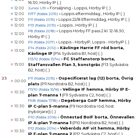
16.30, Hörby IP
(..)
12:00
»
Försäljning - Loppis, Hörby IP
(..)
Junior U19
12:00
»
Loppis eftermiddag , Hörby IP
(..)
P/F7 (födda 2019)
12:00
»
Loppis 22/8 Eftermiddag, Hörby IP
(..)
P11 (födda 2015)
12:00
»
Loppis , Hörby IP
(..)
P13 (födda 2013)
»
Loppis Hörby FF pass 2 kl. 12-16.30,
P8 (födda 2018)
12:00
Hörby IP
(..)
12:00
»
Loppis - HörbyIP, Loppis - HörbyIP
(..)
P9 (födda 2017)
»
Kävlinge Harrie FF röd borta,
P14 (födda 2012)
13:00
Kävlinge IP
(P14 Sydvästra B1, höst)
(..)
»
FC Staffanstorp borta,
F13/12 (födda 13/14)
15:00
Staffansvallen Plan 3, konstgräs
(F13 Sydvästra
B2, höst)
(..)
23
»
Ospecificerat lag (12) borta, Övrig
P11 (födda 2015)
00:00
plats
(P11 Nordöstra B2, höst)
(..)
»
Vellinge IF hemma, Hörby IP E-
F11/10 (födda 15/16)
10:30
plan 7-manna 1
(F11 Sydvästra C2, höst)
(..)
»
Degeberga GoIF hemma, Hörby
F9/8 (födda 17/18)
10:30
IP C-plan 5-manna
(F9 Nordöstra röd, höst
(nybörjare))
(..)
»
Önnestad BoIF borta, Önnevallen
P10 (födda 2016)
10:30
IP A-plan 7-manna 1
(P10 Nordöstra B2, höst)
(..)
»
Veberöds AIF vit hemma, Hörby
P12 (födda 2014)
10:30
IP F-plan 7-manna 2
(P12 Sydvästra C2, höst)
(..)