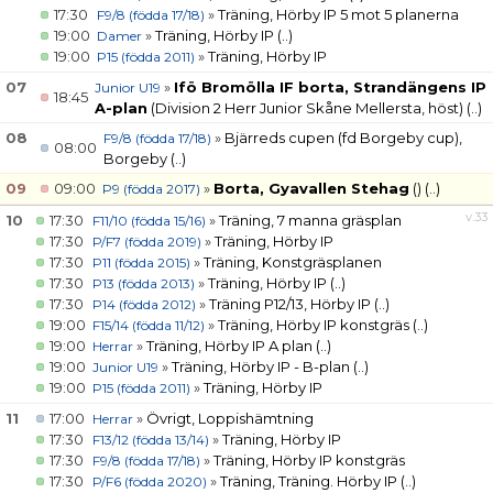
17:30
»
Träning, Hörby IP 5 mot 5 planerna
F9/8 (födda 17/18)
19:00
»
Träning, Hörby IP
(..)
Damer
19:00
»
Träning, Hörby IP
P15 (födda 2011)
07
»
Ifö Bromölla IF borta, Strandängens IP
Junior U19
18:45
A-plan
(Division 2 Herr Junior Skåne Mellersta, höst)
(..)
08
»
Bjärreds cupen (fd Borgeby cup),
F9/8 (födda 17/18)
08:00
Borgeby
(..)
09
09:00
»
Borta, Gyavallen Stehag
()
(..)
P9 (födda 2017)
v.33
10
17:30
»
Träning, 7 manna gräsplan
F11/10 (födda 15/16)
17:30
»
Träning, Hörby IP
P/F7 (födda 2019)
17:30
»
Träning, Konstgräsplanen
P11 (födda 2015)
17:30
»
Träning, Hörby IP
(..)
P13 (födda 2013)
17:30
»
Träning P12/13, Hörby IP
(..)
P14 (födda 2012)
19:00
»
Träning, Hörby IP konstgräs
(..)
F15/14 (födda 11/12)
19:00
»
Träning, Hörby IP A plan
(..)
Herrar
19:00
»
Träning, Hörby IP - B-plan
(..)
Junior U19
19:00
»
Träning, Hörby IP
P15 (födda 2011)
11
17:00
»
Övrigt, Loppishämtning
Herrar
17:30
»
Träning, Hörby IP
F13/12 (födda 13/14)
17:30
»
Träning, Hörby IP konstgräs
F9/8 (födda 17/18)
17:30
»
Träning, Träning. Hörby IP
(..)
P/F6 (födda 2020)