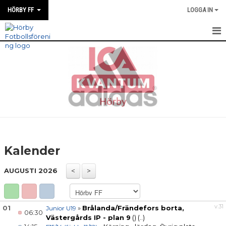
HÖRBY FF
LOGGA IN
HEM
KONTAKT
OM HÖRBY FF
PARTNERS
FÖRENINGEN
Kalender
MEDLEMSFÖRMÅNER
AUGUSTI 2026
KALENDER
MATCHER
v.31
01
»
Brålanda/Frändefors borta,
Junior U19
06:30
Västergårds IP - plan 9
()
(..)