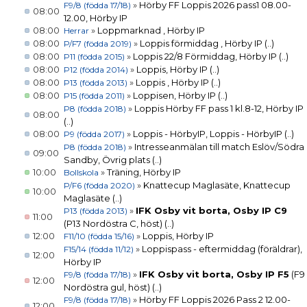
»
Hörby FF Loppis 2026 pass1 08.00-
F9/8 (födda 17/18)
08:00
12.00, Hörby IP
08:00
»
Loppmarknad , Hörby IP
Herrar
08:00
»
Loppis förmiddag , Hörby IP
(..)
P/F7 (födda 2019)
08:00
»
Loppis 22/8 Förmiddag, Hörby IP
(..)
P11 (födda 2015)
08:00
»
Loppis, Hörby IP
(..)
P12 (födda 2014)
08:00
»
Loppis , Hörby IP
(..)
P13 (födda 2013)
08:00
»
Loppisen, Hörby IP
(..)
P15 (födda 2011)
»
Loppis Hörby FF pass 1 kl.8-12, Hörby IP
P8 (födda 2018)
08:00
(..)
08:00
»
Loppis - HörbyIP, Loppis - HörbyIP
(..)
P9 (födda 2017)
»
Intresseanmälan till match Eslöv/Södra
P8 (födda 2018)
09:00
Sandby, Övrig plats
(..)
10:00
»
Träning, Hörby IP
Bollskola
»
Knattecup Maglasäte, Knattecup
P/F6 (födda 2020)
10:00
Maglasäte
(..)
»
IFK Osby vit borta, Osby IP C9
P13 (födda 2013)
11:00
(P13 Nordöstra C, höst)
(..)
12:00
»
Loppis, Hörby IP
F11/10 (födda 15/16)
»
Loppispass - eftermiddag (föräldrar),
F15/14 (födda 11/12)
12:00
Hörby IP
»
IFK Osby vit borta, Osby IP F5
(F9
F9/8 (födda 17/18)
12:00
Nordöstra gul, höst)
(..)
»
Hörby FF Loppis 2026 Pass 2 12.00-
F9/8 (födda 17/18)
12:00