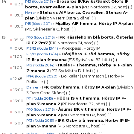
14
»
Brösarps IF/Kiviks/Sankt Olofs IF
P13 (födda 2013)
18:30
borta, Kvarnvallen A-plan
(P13 Nordöstra B2, höst)
(..)
»
Stehags AIF borta, Gyavallen, Stehag A-
Herrar
19:00
plan
(Division 4 Herr Östra Skåne)
(..)
»
Mjällby AIF hemma, Hörby IP A-plan
P15 (födda 2011)
19:00
(P15 Skåneserie C, höst)
(..)
15
»
IFK Hässleholm blå borta, Österås
P10 (födda 2016)
09:30
IP F2 7m7
(P10 Nordöstra B1, höst)
(..)
10:00
»
Kioskpass , Hörby IP
F13/12 (födda 13/14)
»
Dösjöbro IF röd hemma, Hörby
F13/12 (födda 13/14)
11:00
IP B-plan 9-manna
(F13 Sydvästra B2, höst)
(..)
»
Husie IF 1 hemma, Hörby IP F-plan
P12 (födda 2014)
11:00
7-manna 2
(P12 Sydvästra D, höst)
(..)
»
Bollkallar ( Dammatch ), Hörby IP
P/F6 (födda 2020)
12:45
Bollkalle
(..)
»
IFK Osby hemma, Hörby IP A-plan
(Division
Damer
13:00
3 Dam Östra Skåne)
(..)
»
Höörs IS vit hemma, Hörby IP F-
P11 (födda 2015)
13:00
plan 7-manna 2
(P11 Nordöstra B2, höst)
(..)
»
Åsums BK vit hemma, Hörby IP F-
P10 (födda 2016)
15:00
plan 7-manna 2
(P10 Nordöstra B2, höst)
(..)
»
IFK Osby blå hemma, Hörby IP B-
P13 (födda 2013)
15:00
plan 9-manna
(P13 Nordöstra C, höst)
(..)