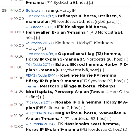
9-manna
(P14 Sydvästra B1, höst)
(..)
29
10:00
»
Träning, Hörby IP
Bollskola
»
Brösarps IF borta, Utsikten, 5-
F9/8 (födda 17/18)
10:00
mannaplan
(F9 Nordöstra röd, höst (nybörjare))
(..)
»
IFK Knislinge blå borta,
P10 (födda 2016)
10:00
Helgevallen B-plan 7-manna 1
(P10 Nordöstra B1,
höst)
(..)
»
Kioskpass - HörbyIP, Kioskpass -
P9 (födda 2017)
10:00
HörbyIP
(..)
»
Ospecificerat lag (12) hemma,
F9/8 (födda 17/18)
10:30
Hörby IP C-plan 5-manna
(F9 Nordöstra gul, höst)
(..)
»
Eslövs BK röd hemma, Hörby IP D-
P9 (födda 2017)
11:00
plan 5-manna
(P9 Sydvästra blå, höst)
(..)
»
Kävlinge Harrie FF hemma,
F13/12 (födda 13/14)
13:00
Hörby IP B-plan 9-manna
(F13 Sydvästra B2, höst)
(..)
»
Perstorp Bälinge IK borta, Ybbarps
Herrar
13:00
Idrottsplats, Perstorp A-plan
(Division 4 Herr Östra
Skåne)
(..)
»
Nosaby IF blå hemma, Hörby IP A-
P15 (födda 2011)
13:00
plan
(P15 Skåneserie C, höst)
(..)
»
Maglasäte IF borta, Svanvallen IP
P11 (födda 2015)
14:00
A-plan 7-manna 1
(P11 Nordöstra B2, höst)
(..)
»
IFK Hässleholm svart hemma,
P13 (födda 2013)
15:00
Hörby IP B-plan 9-manna
(P13 Nordöstra C, höst)
(..)