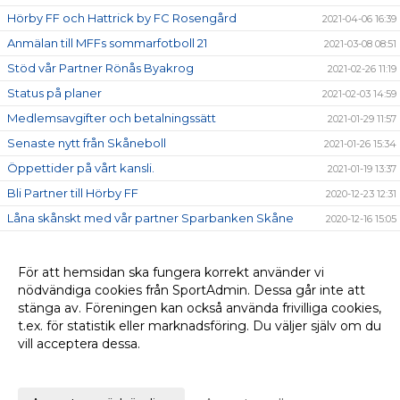
Hörby FF och Hattrick by FC Rosengård
2021-04-06 16:39
Anmälan till MFFs sommarfotboll 21
2021-03-08 08:51
Stöd vår Partner Rönås Byakrog
2021-02-26 11:19
Status på planer
2021-02-03 14:59
Medlemsavgifter och betalningssätt
2021-01-29 11:57
Senaste nytt från Skåneboll
2021-01-26 15:34
Öppettider på vårt kansli.
2021-01-19 13:37
Bli Partner till Hörby FF
2020-12-23 12:31
Låna skånskt med vår partner Sparbanken Skåne
2020-12-16 15:05
COVID-19 17 november!
2020-10-28 12:15
Hörby IP
2020-10-07 11:45
För att hemsidan ska fungera korrekt använder vi
nödvändiga cookies från SportAdmin. Dessa går inte att
Corona -råd och riktlinjer
2020-03-13 17:11
stänga av. Föreningen kan också använda frivilliga cookies,
Vill du bli en del av Hörby FF?
2020-01-14 15:17
t.ex. för statistik eller marknadsföring. Du väljer själv om du
vill acceptera dessa.
Anpassa dina val
Cookie-
Gå till