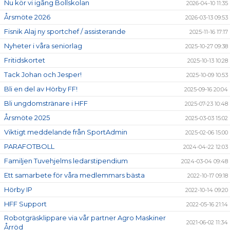
DOKUMENT
Nu kör vi igång Bollskolan
2026-04-10 11:35
Årsmöte 2026
2026-03-13 09:53
SHOP
Fisnik Alaj ny sportchef / assisterande
2025-11-16 17:17
Nyheter i våra seniorlag
UTHYRNING (LOKAL/TÄLT/MÖBLER)
2025-10-27 09:38
Fritidskortet
2025-10-13 10:28
LOPPIS
Tack Johan och Jesper!
2025-10-09 10:53
Bli en del av Hörby FF!
2025-09-16 20:04
Bli ungdomstränare i HFF
2025-07-23 10:48
Årsmöte 2025
2025-03-03 15:02
Viktigt meddelande från SportAdmin
2025-02-06 15:00
PARAFOTBOLL
2024-04-22 12:03
Familjen Tuvehjelms ledarstipendium
2024-03-04 09:48
Ett samarbete för våra medlemmars bästa
2022-10-17 09:18
Hörby IP
2022-10-14 09:20
HFF Support
2022-05-16 21:14
Robotgräsklippare via vår partner Agro Maskiner
2021-06-02 11:34
Årröd