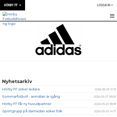
HÖRBY FF
LOGGA IN
HEM
KONTAKT
OM HÖRBY FF
PARTNERS
FÖRENINGEN
Nyhetsarkiv
MEDLEMSFÖRMÅNER
Hörby FF söker ledare
2026-06-05 12:19
KALENDER
Sommarfotboll - anmälan är igång
2026-05-27 09:05
Hörby FF får ny huvudpartner
2026-05-25 18:09
MATCHER
Sportgrupp på damsidan söker folk
2026-05-20 14:17