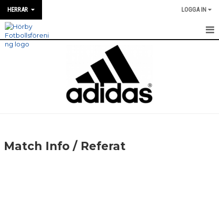
HERRAR
LOGGA IN
HEM
NYHETER
MATCH INFO / REFERAT
TRUPPEN
TRÄNINGSTIDER
Match Info / Referat
KALENDER
KONTAKT
DIVISION 4 HERR ÖSTRA SKÅNE 2026
MATCHER