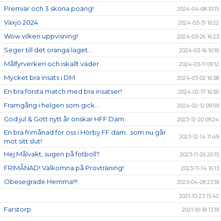
Premiär och 3 sköna poäng!
2024-04-08 10:15
Växjö 2024
2024-03-31 10:22
Wow vilken uppvisning!
2024-03-26 16:23
Seger till det oranga laget...
2024-03-16 10:16
Målfyrverkeri och iskallt väder
2024-03-11 09:12
Mycket bra insats i DM
2024-03-02 16:58
En bra första match med bra insatser!
2024-02-17 16:50
Framgång i helgen som gick...
2024-02-12 09:59
God jul & Gott nytt år önskar HFF Dam
2023-12-20 09:24
En bra frimånad för oss i Hörby FF dam...som nu går
2023-12-14 11:49
mot sitt slut!
Hej Målvakt, sugen på fotboll?
2023-11-26 20:15
FRIMÅNAD! Välkomna på Provträning!
2023-11-14 16:13
Obesegrade Hemma!!!
2023-04-28 23:18
2021-10-23 15:42
Farstorp
2021-10-18 13:19