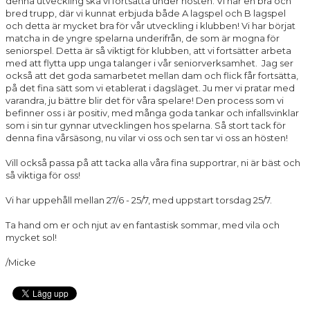
denna utveckling ska vi fortsätta under hösten. Vi har en bra och
bred trupp, där vi kunnat erbjuda både A lagspel och B lagspel
och detta är mycket bra för vår utveckling i klubben! Vi har börjat
MATCHER
matcha in de yngre spelarna underifrån, de som är mogna för
seniorspel. Detta är så viktigt för klubben, att vi fortsätter arbeta
med att flytta upp unga talanger i vår seniorverksamhet. Jag ser
också att det goda samarbetet mellan dam och flick får fortsätta,
på det fina sätt som vi etablerat i dagsläget. Ju mer vi pratar med
varandra, ju bättre blir det för våra spelare! Den process som vi
befinner oss i är positiv, med många goda tankar och infallsvinklar
som i sin tur gynnar utvecklingen hos spelarna. Så stort tack för
denna fina vårsäsong, nu vilar vi oss och sen tar vi oss an hösten!
Vill också passa på att tacka alla våra fina supportrar, ni är bäst och
så viktiga för oss!
Vi har uppehåll mellan 27/6 - 25/7, med uppstart torsdag 25/7.
Ta hand om er och njut av en fantastisk sommar, med vila och
mycket sol!
/Micke