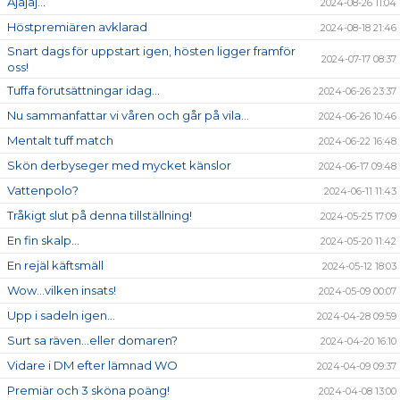
Ajajaj...
2024-08-26 11:04
Höstpremiären avklarad
2024-08-18 21:46
Snart dags för uppstart igen, hösten ligger framför
2024-07-17 08:37
oss!
Tuffa förutsättningar idag...
2024-06-26 23:37
Nu sammanfattar vi våren och går på vila...
2024-06-26 10:46
Mentalt tuff match
2024-06-22 16:48
Skön derbyseger med mycket känslor
2024-06-17 09:48
Vattenpolo?
2024-06-11 11:43
Tråkigt slut på denna tillställning!
2024-05-25 17:09
En fin skalp...
2024-05-20 11:42
En rejäl käftsmäll
2024-05-12 18:03
Wow...vilken insats!
2024-05-09 00:07
Upp i sadeln igen...
2024-04-28 09:59
Surt sa räven...eller domaren?
2024-04-20 16:10
Vidare i DM efter lämnad WO
2024-04-09 09:37
Premiär och 3 sköna poäng!
2024-04-08 13:00