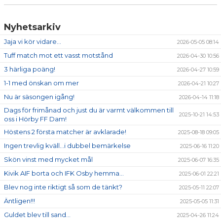
Nyhetsarkiv
Jaja vi kör vidare...
2026-05-05 08:14
Tuff match mot ett vasst motstånd
2026-04-30 10:56
3 härliga poäng!
2026-04-27 10:59
1-1 med önskan om mer
2026-04-21 10:27
Nu är säsongen igång!
2026-04-14 11:18
Dags för frimånad och just du är varmt välkommen till
2025-10-21 14:53
oss i Hörby FF Dam!
Höstens 2 första matcher är avklarade!
2025-08-18 09:05
Ingen trevlig kväll...i dubbel bemärkelse
2025-06-16 11:20
Skön vinst med mycket mål
2025-06-07 16:35
Kivik AIF borta och IFK Osby hemma...
2025-06-01 22:21
Blev nog inte riktigt så som de tänkt?
2025-05-11 22:07
Äntligen!!!
2025-05-05 11:31
Guldet blev till sand...
2025-04-26 11:24