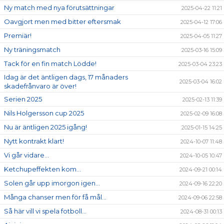
Ny match med nya förutsättningar
2025-04-22 11:21
Oavgjort men med bitter eftersmak
2025-04-12 17:06
Premiär!
2025-04-05 11:27
Ny träningsmatch
2025-03-16 15:09
Tack för en fin match Lödde!
2025-03-04 23:23
Idag är det äntligen dags, 17 månaders
2025-03-04 16:02
skadefrånvaro är över!
Serien 2025
2025-02-13 11:39
Nils Holgersson cup 2025
2025-02-09 16:08
Nu är äntligen 2025 igång!
2025-01-15 14:25
Nytt kontrakt klart!
2024-10-07 11:48
Vi går vidare...
2024-10-05 10:47
Ketchupeffekten kom...
2024-09-21 00:14
Solen går upp imorgon igen...
2024-09-16 22:20
Många chanser men för få mål...
2024-09-06 22:58
Så här vill vi spela fotboll...
2024-08-31 00:13