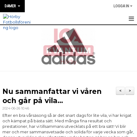
DAMER
LOGGA IN
HEM
NYHETER
MATCH INFO / REFERAT
TRUPPEN
TRÄNINGSTIDER
Nu sammanfattar vi våren
<
>
KALENDER
och går på vila...
2024-06-26 10:46
BILDGALLERI
Efter en bra vårsäsong så är det snart dags för lite vila, vi har krigat
och kämpat på bästa sätt. Med många fina resultat och
DOKUMENT
prestationer, har vi tillsammans utvecklats på ett bra sätt! Vi blir
mer och mer sammansvetsade och solida för varje vecka som går,
KONTAKT