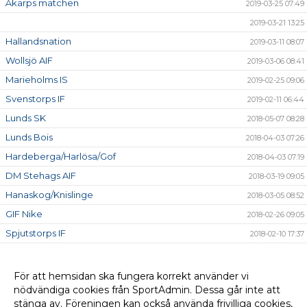
Åkarps matchen
2019-03-25 07:49
2019-03-21 13:25
Hallandsnation
2019-03-11 08:07
Wollsjö AIF
2019-03-06 08:41
Marieholms IS
2019-02-25 09:06
Svenstorps IF
2019-02-11 06:44
Lunds SK
2018-05-07 08:28
Lunds Bois
2018-04-03 07:26
Hardeberga/Harlösa/Gof
2018-04-03 07:19
DM Stehags AIF
2018-03-19 09:05
Hanaskog/Knislinge
2018-03-05 08:52
GIF Nike
2018-02-26 09:05
Spjutstorps IF
2018-02-10 17:37
Nova Kicken
2018-01-22 08:29
Harlösaspelen
2018-01-15 11:50
För att hemsidan ska fungera korrekt använder vi
nödvändiga cookies från SportAdmin. Dessa går inte att
Hesslecupen
2018-01-15 11:41
stänga av. Föreningen kan också använda frivilliga cookies,