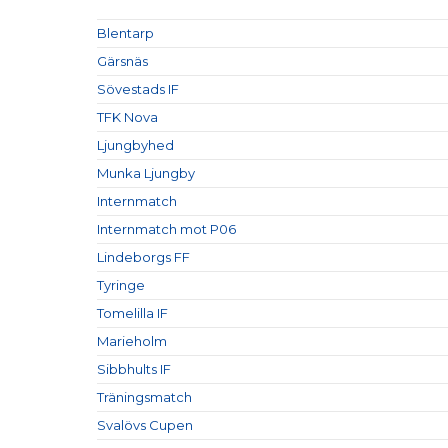
Blentarp
Gärsnäs
Sövestads IF
TFK Nova
Ljungbyhed
Munka Ljungby
Internmatch
Internmatch mot P06
Lindeborgs FF
Tyringe
Tomelilla IF
Marieholm
Sibbhults IF
Träningsmatch
Svalövs Cupen