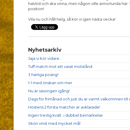
halvtid och ska vinna, men någon ville annorlunda här. Vi
position!
Vila nu och håll helg, så kör vi igen nästa vecka!
Nyhetsarkiv
Jaja vi kör vidare...
Tuff match mot ett vasst motstånd
3 härliga poäng!
1-1 med önskan om mer
Nu är säsongen igång!
Dags för frimånad och just du är varmt välkommen till 
Höstens 2 första matcher är avklarade!
Ingen trevlig kväll...i dubbel bemärkelse
Skön vinst med mycket mål