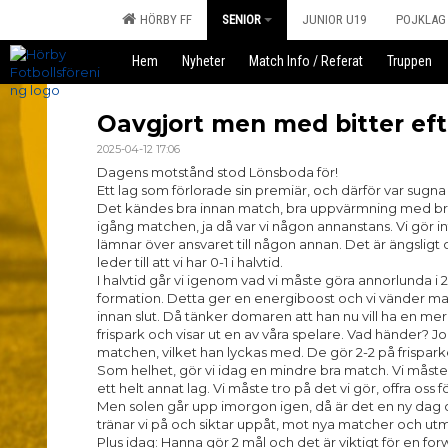
HÖRBY FF
SENIOR
JUNIOR U19
POJKLAG
Hem
Nyheter
Match Info / Referat
Truppen
Oavgjort men med bitter ef
2025-04-12 17:06
Dagens motstånd stod Lönsboda för!
Ett lag som förlorade sin premiär, och därför var sugn
Det kändes bra innan match, bra uppvärmning med br
igång matchen, ja då var vi någon annanstans. Vi gör int
lämnar över ansvaret till någon annan. Det är ängsligt och
leder till att vi har 0-1 i halvtid.
I halvtid går vi igenom vad vi måste göra annorlunda i 2a
formation. Detta ger en energiboost och vi vänder ma
innan slut. Då tänker domaren att han nu vill ha en mer 
frispark och visar ut en av våra spelare. Vad händer? J
matchen, vilket han lyckas med. De gör 2-2 på frisparke
Som helhet, gör vi idag en mindre bra match. Vi måste up
ett helt annat lag. Vi måste tro på det vi gör, offra oss 
Men solen går upp imorgon igen, då är det en ny dag oc
tränar vi på och siktar uppåt, mot nya matcher och ut
Plus idag: Hanna gör 2 mål och det är viktigt för en fo