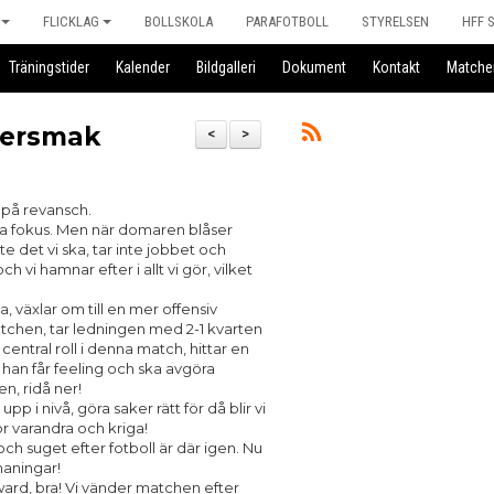
FLICKLAG
BOLLSKOLA
PARAFOTBOLL
STYRELSEN
HFF 
Träningstider
Kalender
Bildgalleri
Dokument
Kontakt
Matche
tersmak
<
>
a på revansch.
a fokus. Men när domaren blåser
e det vi ska, tar inte jobbet och
 vi hamnar efter i allt vi gör, vilket
, växlar om till en mer offensiv
tchen, tar ledningen med 2-1 kvarten
central roll i denna match, hittar en
o han får feeling och ska avgöra
n, ridå ner!
p i nivå, göra saker rätt för då blir vi
för varandra och kriga!
h suget efter fotboll är där igen. Nu
maningar!
rward, bra! Vi vänder matchen efter