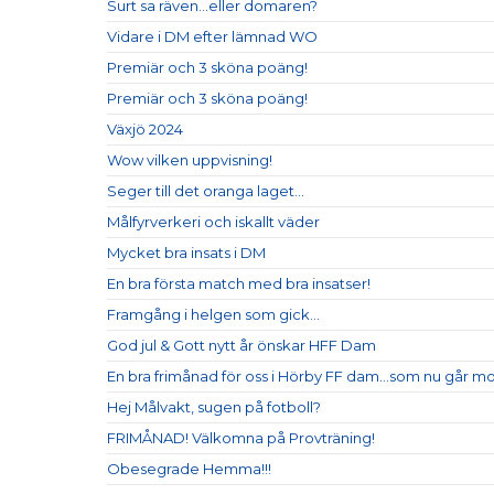
Surt sa räven...eller domaren?
Vidare i DM efter lämnad WO
Premiär och 3 sköna poäng!
Premiär och 3 sköna poäng!
Växjö 2024
Wow vilken uppvisning!
Seger till det oranga laget...
Målfyrverkeri och iskallt väder
Mycket bra insats i DM
En bra första match med bra insatser!
Framgång i helgen som gick...
God jul & Gott nytt år önskar HFF Dam
En bra frimånad för oss i Hörby FF dam...som nu går mot 
Hej Målvakt, sugen på fotboll?
FRIMÅNAD! Välkomna på Provträning!
Obesegrade Hemma!!!