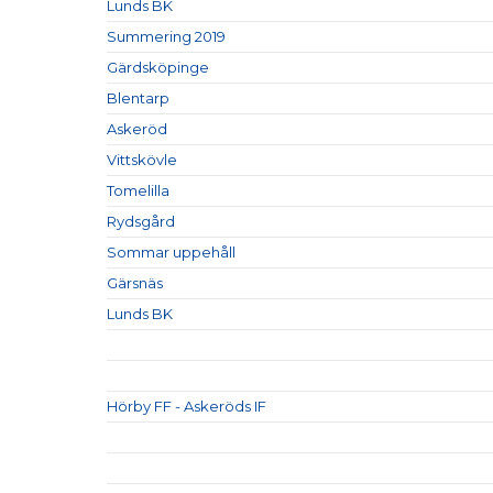
Lunds BK
Summering 2019
Gärdsköpinge
Blentarp
Askeröd
Vittskövle
Tomelilla
Rydsgård
Sommar uppehåll
Gärsnäs
Lunds BK
Hörby FF - Askeröds IF