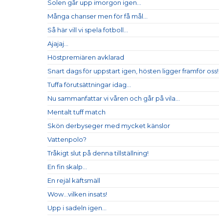
Solen går upp imorgon igen...
Många chanser men för få mål...
Så här vill vi spela fotboll...
Ajajaj...
Höstpremiären avklarad
Snart dags för uppstart igen, hösten ligger framför oss!
Tuffa förutsättningar idag...
Nu sammanfattar vi våren och går på vila...
Mentalt tuff match
Skön derbyseger med mycket känslor
Vattenpolo?
Tråkigt slut på denna tillställning!
En fin skalp...
En rejäl käftsmäll
Wow...vilken insats!
Upp i sadeln igen...