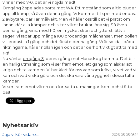
vinner med 7-0, det är vi nöjda med!
Omgång 2
spelades borta mot WÄ. Ett motstånd som alltid bjuder
MATCHER
upp till kamp, så även denna gång. Vi kommer till spel med endast
2 avbytare, där 1 är målvakt. Men vi håller oss till det vi pratat om
innan, där alla kämpar och sliter vilket brukar löna sig. Så även
denna gång, vinst med 1-0, en mycket skön och ytterst rättvis
seger. Vi radar upp många 100 procentiga målchanser, men bollen
vill endast in 1 gång och det räckte denna gång. Vi är solida i båda
riktningarna, håller nollan igen och det är oerhört viktigt att ta med
sig!
Nu väntar
omgång 3
, denna gång mot Hanaskog hemma. Det blir
en härlig utmaning som vi ser fram emot, ett gäng som älskar att
kriga och ta kampen. Vi har klart för oss vad som krävs, vi vet vad vi
kan och vad vi ska göra och det ska vara vår trygghet i dessa tuffa
kamper.
Vi ser fram emot våren och fortsatta utmaningar, kom och stötta
oss!
Nyhetsarkiv
Jaja vi kör vidare...
2026-05-05 08:14