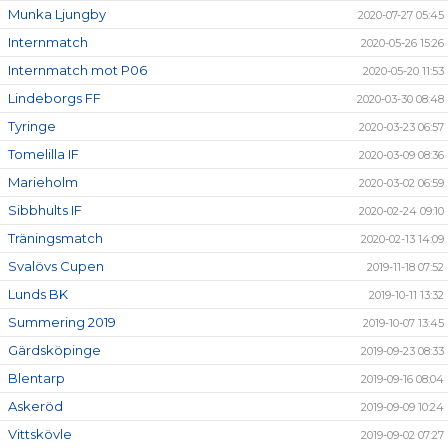
Munka Ljungby
2020-07-27 05:45
Internmatch
2020-05-26 15:26
Internmatch mot P06
2020-05-20 11:53
Lindeborgs FF
2020-03-30 08:48
Tyringe
2020-03-23 06:57
Tomelilla IF
2020-03-09 08:36
Marieholm
2020-03-02 06:59
Sibbhults IF
2020-02-24 09:10
Träningsmatch
2020-02-13 14:09
Svalövs Cupen
2019-11-18 07:52
Lunds BK
2019-10-11 13:32
Summering 2019
2019-10-07 13:45
Gärdsköpinge
2019-09-23 08:33
Blentarp
2019-09-16 08:04
Askeröd
2019-09-09 10:24
Vittskövle
2019-09-02 07:27