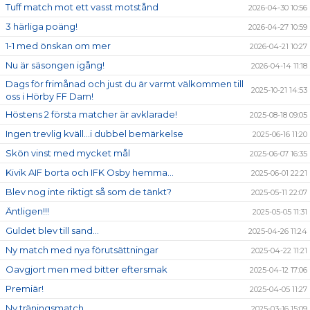
Tuff match mot ett vasst motstånd
2026-04-30 10:56
3 härliga poäng!
2026-04-27 10:59
1-1 med önskan om mer
2026-04-21 10:27
Nu är säsongen igång!
2026-04-14 11:18
Dags för frimånad och just du är varmt välkommen till
2025-10-21 14:53
oss i Hörby FF Dam!
Höstens 2 första matcher är avklarade!
2025-08-18 09:05
Ingen trevlig kväll...i dubbel bemärkelse
2025-06-16 11:20
Skön vinst med mycket mål
2025-06-07 16:35
Kivik AIF borta och IFK Osby hemma...
2025-06-01 22:21
Blev nog inte riktigt så som de tänkt?
2025-05-11 22:07
Äntligen!!!
2025-05-05 11:31
Guldet blev till sand...
2025-04-26 11:24
Ny match med nya förutsättningar
2025-04-22 11:21
Oavgjort men med bitter eftersmak
2025-04-12 17:06
Premiär!
2025-04-05 11:27
Ny träningsmatch
2025-03-16 15:09