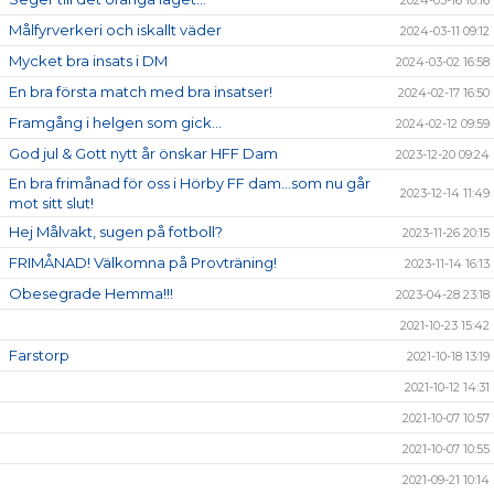
2024-03-16 10:16
Målfyrverkeri och iskallt väder
2024-03-11 09:12
Mycket bra insats i DM
2024-03-02 16:58
En bra första match med bra insatser!
2024-02-17 16:50
Framgång i helgen som gick...
2024-02-12 09:59
God jul & Gott nytt år önskar HFF Dam
2023-12-20 09:24
En bra frimånad för oss i Hörby FF dam...som nu går
2023-12-14 11:49
mot sitt slut!
Hej Målvakt, sugen på fotboll?
2023-11-26 20:15
FRIMÅNAD! Välkomna på Provträning!
2023-11-14 16:13
Obesegrade Hemma!!!
2023-04-28 23:18
2021-10-23 15:42
Farstorp
2021-10-18 13:19
2021-10-12 14:31
2021-10-07 10:57
2021-10-07 10:55
2021-09-21 10:14