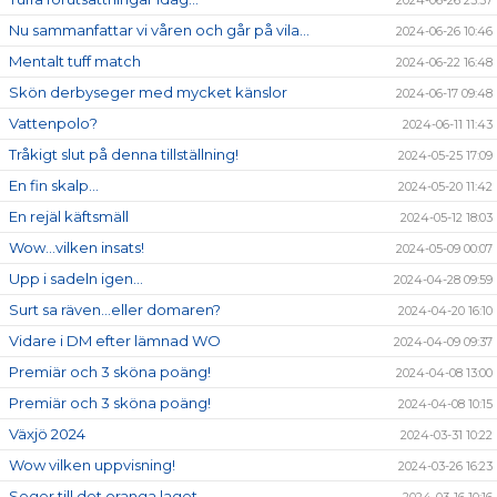
2024-06-26 23:37
Nu sammanfattar vi våren och går på vila...
2024-06-26 10:46
Mentalt tuff match
2024-06-22 16:48
Skön derbyseger med mycket känslor
2024-06-17 09:48
Vattenpolo?
2024-06-11 11:43
Tråkigt slut på denna tillställning!
2024-05-25 17:09
En fin skalp...
2024-05-20 11:42
En rejäl käftsmäll
2024-05-12 18:03
Wow...vilken insats!
2024-05-09 00:07
Upp i sadeln igen...
2024-04-28 09:59
Surt sa räven...eller domaren?
2024-04-20 16:10
Vidare i DM efter lämnad WO
2024-04-09 09:37
Premiär och 3 sköna poäng!
2024-04-08 13:00
Premiär och 3 sköna poäng!
2024-04-08 10:15
Växjö 2024
2024-03-31 10:22
Wow vilken uppvisning!
2024-03-26 16:23
Seger till det oranga laget...