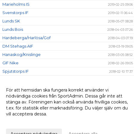
Marieholms IS
2019-02-25 09:06
Svenstorps IF
2019-02-11 06:44
Lunds SK
2018-05-07 08:28
Lunds Bois
2018-04-03 07:26
Hardeberga/Harlösa/Gof
2018-04-03 07:19
DM Stehags AIF
2018-03-19 09:05
Hanaskog/Knislinge
2018-03-05 08:52
GIF Nike
2018-02-26 09:05
Spjutstorps IF
2018-02-10 17:37
Nova Kicken
2018-01-22 08:29
Harlösaspelen
2018-01-15 11:50
För att hemsidan ska fungera korrekt använder vi
nödvändiga cookies från SportAdmin. Dessa går inte att
Hesslecupen
2018-01-15 11:41
stänga av. Föreningen kan också använda frivilliga cookies,
Matchreferat
2016-04-20 08:02
t.ex. för statistik eller marknadsföring. Du väljer själv om du
vill acceptera dessa.
Anpassa dina val
Cookie-
Gå till
inställningar
Webbversion