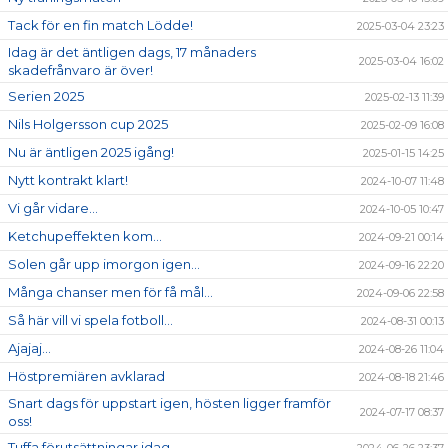
Tack för en fin match Lödde!
2025-03-04 23:23
Idag är det äntligen dags, 17 månaders
2025-03-04 16:02
skadefrånvaro är över!
Serien 2025
2025-02-13 11:39
Nils Holgersson cup 2025
2025-02-09 16:08
Nu är äntligen 2025 igång!
2025-01-15 14:25
Nytt kontrakt klart!
2024-10-07 11:48
Vi går vidare...
2024-10-05 10:47
Ketchupeffekten kom...
2024-09-21 00:14
Solen går upp imorgon igen...
2024-09-16 22:20
Många chanser men för få mål...
2024-09-06 22:58
Så här vill vi spela fotboll...
2024-08-31 00:13
Ajajaj...
2024-08-26 11:04
Höstpremiären avklarad
2024-08-18 21:46
Snart dags för uppstart igen, hösten ligger framför
2024-07-17 08:37
oss!
Tuffa förutsättningar idag...